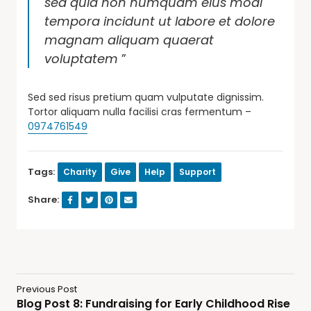
sed quia non numquam eius modi
tempora incidunt ut labore et dolore
magnam aliquam quaerat
voluptatem
”
Sed sed risus pretium quam vulputate dignissim.
Tortor aliquam nulla facilisi cras fermentum –
0974761549
Tags:
Charity
Give
Help
Support
Share:
Previous Post
Blog Post 8: Fundraising for Early Childhood Rise