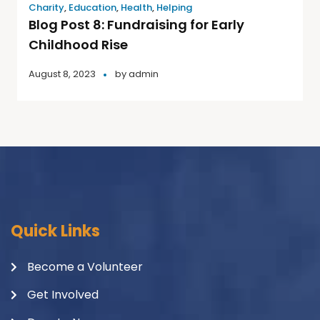
Charity
,
Education
,
Health
,
Helping
Blog Post 8: Fundraising for Early
Childhood Rise
August 8, 2023
by
admin
Quick Links
Become a Volunteer
Get Involved