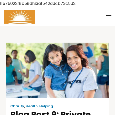
11575022f8b58d183af542d6cb73c562
Charity
,
Health
,
Helping
Blog Post 9: Private